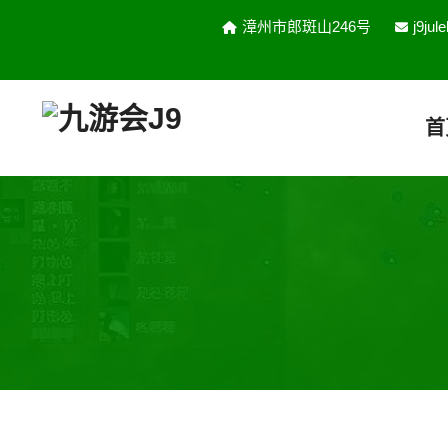
漳州市郎斑山246号
j9ju
首